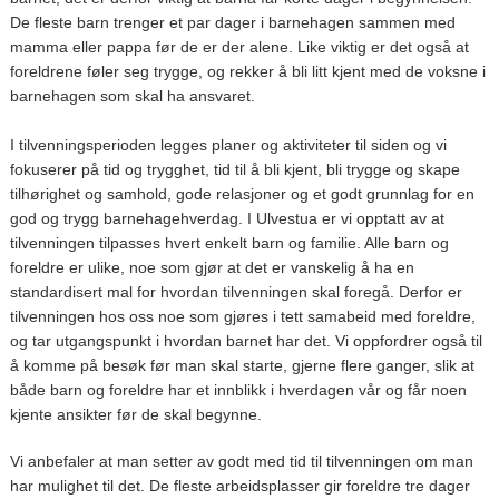
De fleste barn trenger et par dager i barnehagen sammen med
mamma eller pappa før de er der alene. Like viktig er det også at
foreldrene føler seg trygge, og rekker å bli litt kjent med de voksne i
barnehagen som skal ha ansvaret.
I tilvenningsperioden legges planer og aktiviteter til siden og vi
fokuserer på tid og trygghet, tid til å bli kjent, bli trygge og skape
tilhørighet og samhold, gode relasjoner og et godt grunnlag for en
god og trygg barnehagehverdag. I Ulvestua er vi opptatt av at
tilvenningen tilpasses hvert enkelt barn og familie. Alle barn og
foreldre er ulike, noe som gjør at det er vanskelig å ha en
standardisert mal for hvordan tilvenningen skal foregå. Derfor er
tilvenningen hos oss noe som gjøres i tett samabeid med foreldre,
og tar utgangspunkt i hvordan barnet har det. Vi oppfordrer også til
å komme på besøk før man skal starte, gjerne flere ganger, slik at
både barn og foreldre har et innblikk i hverdagen vår og får noen
kjente ansikter før de skal begynne.
Vi anbefaler at man setter av godt med tid til tilvenningen om man
har mulighet til det. De fleste arbeidsplasser gir foreldre tre dager