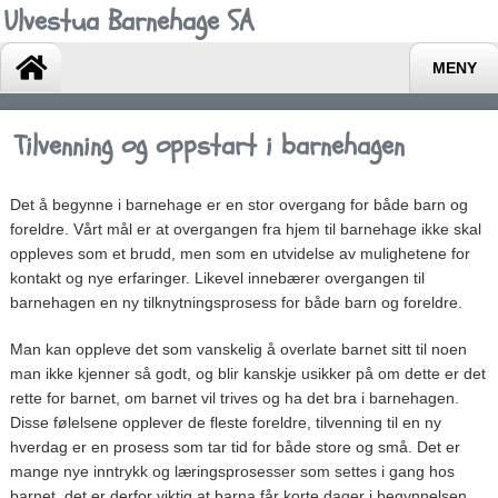
Ulvestua Barnehage SA
MENY
Tilvenning og oppstart i barnehagen
Det å begynne i barnehage er en stor overgang for både barn og
foreldre. Vårt mål er at overgangen fra hjem til barnehage ikke skal
oppleves som et brudd, men som en utvidelse av mulighetene for
kontakt og nye erfaringer. Likevel innebærer overgangen til
barnehagen en ny tilknytningsprosess for både barn og foreldre.
Man kan oppleve det som vanskelig å overlate barnet sitt til noen
man ikke kjenner så godt, og blir kanskje usikker på om dette er det
rette for barnet, om barnet vil trives og ha det bra i barnehagen.
Disse følelsene opplever de fleste foreldre, tilvenning til en ny
hverdag er en prosess som tar tid for både store og små. Det er
mange nye inntrykk og læringsprosesser som settes i gang hos
barnet, det er derfor viktig at barna får korte dager i begynnelsen.