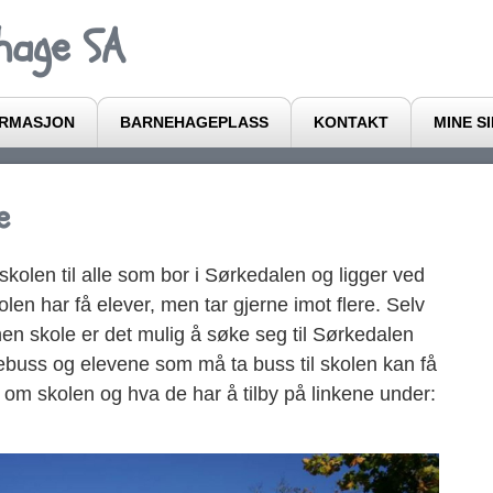
hage SA
ORMASJON
BARNEHAGEPLASS
KONTAKT
MINE S
e
kolen til alle som bor i Sørkedalen og ligger ved
en har få elever, men tar gjerne imot flere. Selv
en skole er det mulig å søke seg til Sørkedalen
ebuss og elevene som må ta buss til skolen kan få
 om skolen og hva de har å tilby på linkene under: