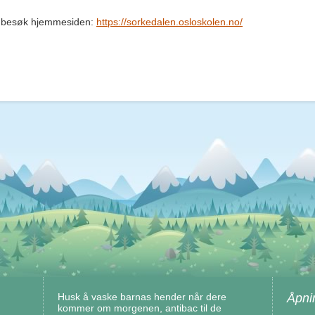
n besøk hjemmesiden:
https://sorkedalen.osloskolen.no/
Husk å vaske barnas hender når dere
Åpni
kommer om morgenen, antibac til de