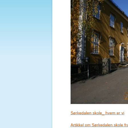
Sørkedalen skole_ hvem er vi
Artikkel om Sørkedalen skole f