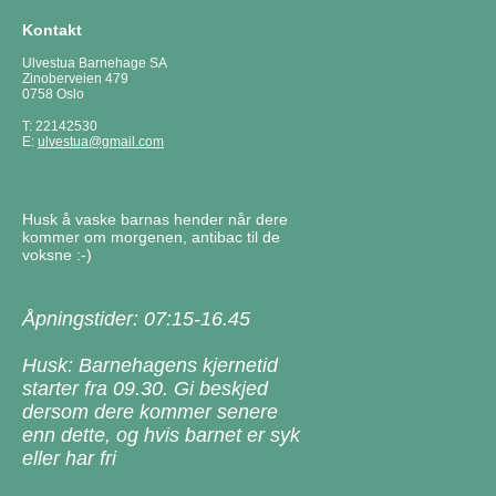
Kontakt
Ulvestua Barnehage SA
Zinoberveien 479
0758 Oslo
T: 22142530
E:
ulvestua@gmail.com
Husk å vaske barnas hender når dere
kommer om morgenen, antibac til de
voksne :-)
Åpningstider: 07:15-16.45
Husk: Barnehagens kjernetid
starter fra 09.30. Gi beskjed
dersom dere kommer senere
enn dette, og hvis barnet er syk
eller har fri