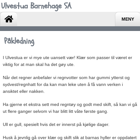
Ulvestua Barnehage SA
MENY
Påkledning
I Ulvestua er vi mye ute uansett vær! Klær som passer til været er
viktig for at man skal ha det gøy ute.
Når det regner anbefaler vi regnvotter som har gummi ytterst og
sydvest/regnhatt for da kan man leke uten å få vann verken i
ansiktet eller nakken.
Ha gjerne et ekstra sett med regntøy og godt med skift, så kan vi gå
ut flere ganger selvom vi har blitt litt våte første gang.
Ull er gull, spesielt hvis det er innerst på kjølige dager.
Husk å jevnlig gå over klær og skift slik at barnas hyller er oppdatert