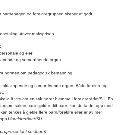
lom barnehagen og foreldregruppen skaper et godt
ebetaling utover maksprisen
:
 personale og eier
tskapende og samordnende organ
n fra normen om pedagogisk bemanning.
ontaktskapende og samordnende organ. Både foreldre og
 SU.
elig å vite om en sak hører hjemme i foreldrerådet/SU. En
dersom saken bare gjelder ditt barn, kan du ta det opp med
an tenkes å gjelde flere barn/foreldre eller er av mer
 opp i
foreldrerådet/SU.
rerepresentant småbarn)