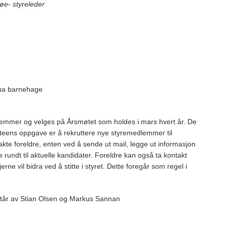
bøe
- styreleder
stua barnehage
emmer og velges på Årsmøtet som holdes i mars hvert år. De
iteens oppgave er å rekruttere nye styremedlemmer til
te foreldre, enten ved å sende ut mail, legge ut informasjon
ge rundt til aktuelle kandidater. Foreldre kan også ta kontakt
e vil bidra ved å stitte i styret. Dette foregår som regel i
tår av Stian Olsen og Markus Sannan