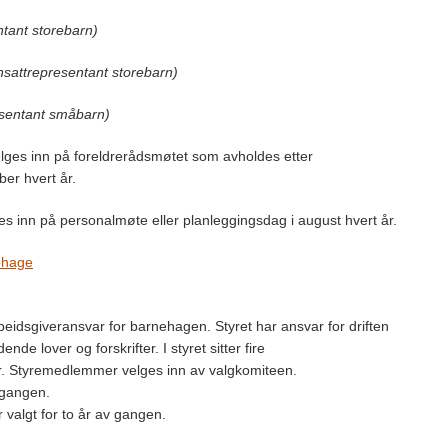
ntant storebarn)
nsattrepresentant storebarn)
esentant småbarn)
elges inn på foreldrerådsmøtet som avholdes etter
ber hvert år.
ges inn på personalmøte eller planleggingsdag i august hvert år.
nehage
beidsgiveransvar for barnehagen. Styret har ansvar for driften
nde lover og forskrifter. I styret sitter fire
er. Styremedlemmer velges inn av valgkomiteen.
v gangen.
valgt for to år av gangen.