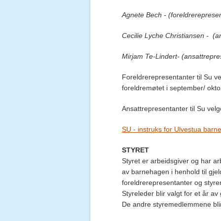
Agnete Bech - (foreldrereprese
Cecilie Lyche Christiansen - (a
Mirjam Te-Lindert- (ansattrepr
Foreldrerepresentanter til Su v
foreldremøtet i september/ okto
Ansattrepresentanter til Su vel
SU - instruks for Ulvestua bar
STYRET
Styret er arbeidsgiver og har ar
av barnehagen i henhold til gjelde
foreldrerepresentanter og styr
Styreleder blir valgt for et år a
De andre styremedlemmene blir 