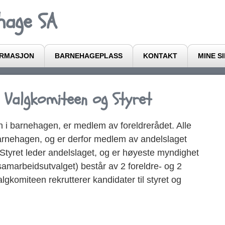
hage SA
ORMASJON
BARNEHAGEPLASS
KONTAKT
MINE S
, Valgkomiteen og Styret
n i barnehagen, er medlem av foreldrerådet. Alle
 barnehagen, og er derfor medlem av andelslaget
tyret leder andelslaget, og er høyeste myndighet
marbeidsutvalget) består av 2 foreldre- og 2
lgkomiteen rekrutterer kandidater til styret og