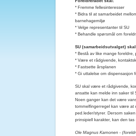
Foreldrerådet skal:
* Fremme fellesinteresser
* Bidra til at samarbeidet mel
barnehagemiljø
* Velge representanter til SU
* Behandle spørsmål om foreldr
SU (samarbeidsutvalget) skal
* Bestå av like mange foreldre,
* Være et rådgivende, kontak
* Fastsette årsplanen
* Gi uttalelse om dispensasjo
SU skal være et rådgivende, k
ansatte kan melde inn saker til
Noen ganger kan det være vansk
tommelfingerregel kan være at 
ped.leder/styrer. Dersom saken k
prinsipiell karakter, kan den tas
Ole Magnus Kamonen - (foreld