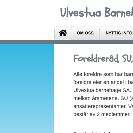
Ulvestua Barne
OM OSS
NYTTIG INF
Foreldreråd, SU
Alle foreldre som har bar
foreldre eier en andel i
Ulvestua barnehage SA. S
mellom årsmøtene. SU (sa
ansatterepresentanter. Va
består av 2 medlemmer.